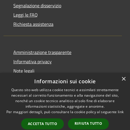
Segnalazione disservizio
Leggi le FAQ
Richiesta assistenza
Amministrazione trasparente
Informativa privacy
Note legali
×
Dichiarazione di accessibilità
Informazioni sui cookie
Questo sito web utilizza cookie tecnici e assimilati strettamente
necessari al corretto funzionamento e alla navigazione del sito,
nonché un cookie tecnico analitico al solo fine di elaborare
informazioni statistiche, aggregate e anonime.
RSS
Copyright © 2026 • Comune di
Per maggiori dettagli, può consultare la cookie policy al seguente
link
Accessibilità
Bassano Bresciano • Powered
Privacy
Municipium
Accesso
by
•
RIFIUTA TUTTO
ACCETTA TUTTO