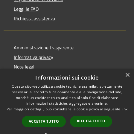
Leggi le FAQ
Richiesta assistenza
Amministrazione trasparente
Informativa privacy
Note legali
×
Dichiarazione di accessibilità
Informazioni sui cookie
Questo sito web utilizza cookie tecnici e assimilati strettamente
necessari al corretto funzionamento e alla navigazione del sito,
nonché un cookie tecnico analitico al solo fine di elaborare
informazioni statistiche, aggregate e anonime.
RSS
Copyright © 2026 • Comune di
Per maggiori dettagli, può consultare la cookie policy al seguente
link
Accessibilità
Bassano Bresciano • Powered
Privacy
Municipium
Accesso
by
•
RIFIUTA TUTTO
ACCETTA TUTTO
Cookie
redazione