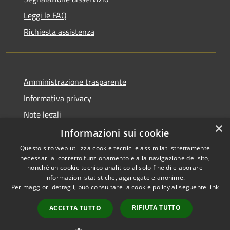
Leggi le FAQ
Richiesta assistenza
Amministrazione trasparente
Informativa privacy
Note legali
×
Dichiarazione di accessibilità
Informazioni sui cookie
Questo sito web utilizza cookie tecnici e assimilati strettamente
necessari al corretto funzionamento e alla navigazione del sito,
nonché un cookie tecnico analitico al solo fine di elaborare
informazioni statistiche, aggregate e anonime.
RSS
Copyright © 2026 • Comune di
Per maggiori dettagli, può consultare la cookie policy al seguente
link
Accessibilità
Bassano Bresciano • Powered
Privacy
Municipium
Accesso
by
•
RIFIUTA TUTTO
ACCETTA TUTTO
Cookie
redazione