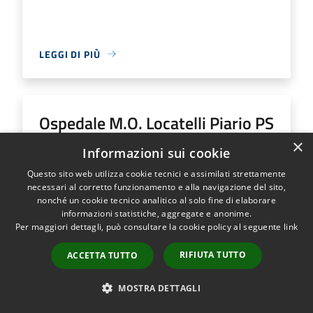
LEGGI DI PIÙ
Ospedale M.O. Locatelli Piario PS
Generale
×
Informazioni sui cookie
Questo sito web utilizza cookie tecnici e assimilati strettamente
Indirizzo
Via Groppino, 22
necessari al corretto funzionamento e alla navigazione del sito,
Ospedale M.O. Locatelli Piario PS Generale...
nonché un cookie tecnico analitico al solo fine di elaborare
informazioni statistiche, aggregate e anonime.
Per maggiori dettagli, può consultare la cookie policy al seguente
link
RIFIUTA TUTTO
ACCETTA TUTTO
LEGGI DI PIÙ
MOSTRA DETTAGLI