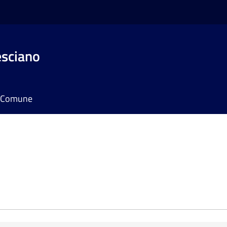
esciano
il Comune