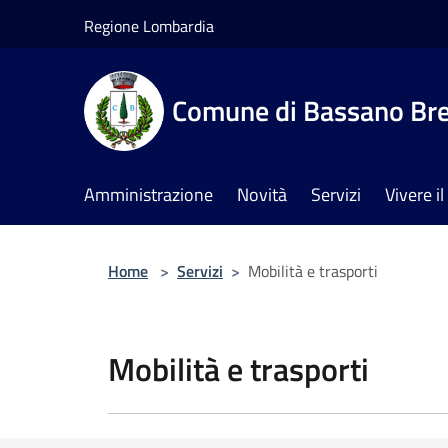
Salta al contenuto principale
Regione Lombardia
Comune di Bassano Br
Amministrazione
Novità
Servizi
Vivere 
Home
>
Servizi
>
Mobilità e trasporti
Mobilità e trasporti