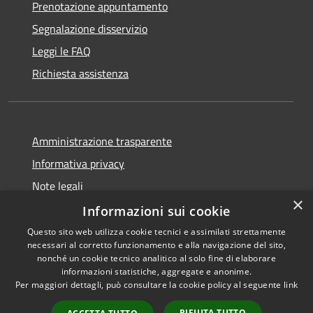
Prenotazione appuntamento
Segnalazione disservizio
Leggi le FAQ
Richiesta assistenza
Amministrazione trasparente
Informativa privacy
Note legali
×
Dichiarazione di accessibilità
Informazioni sui cookie
Questo sito web utilizza cookie tecnici e assimilati strettamente
necessari al corretto funzionamento e alla navigazione del sito,
nonché un cookie tecnico analitico al solo fine di elaborare
informazioni statistiche, aggregate e anonime.
RSS
Copyright © 2026 • Comune di
Per maggiori dettagli, può consultare la cookie policy al seguente
link
Accessibilità
Bassano Bresciano • Powered
Privacy
Municipium
Accesso
by
•
RIFIUTA TUTTO