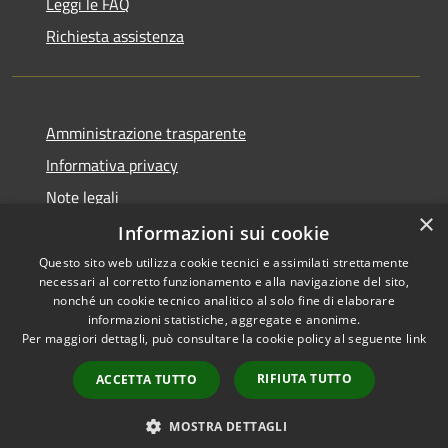
Leggi le FAQ
Richiesta assistenza
Amministrazione trasparente
Informativa privacy
Note legali
×
Dichiarazione di accessibilità
Informazioni sui cookie
Questo sito web utilizza cookie tecnici e assimilati strettamente
necessari al corretto funzionamento e alla navigazione del sito,
nonché un cookie tecnico analitico al solo fine di elaborare
informazioni statistiche, aggregate e anonime.
RSS
Copyright © 2026 • Comune di
Per maggiori dettagli, può consultare la cookie policy al seguente
link
Accessibilità
Bassano Bresciano • Powered
Privacy
Municipium
Accesso
by
•
RIFIUTA TUTTO
ACCETTA TUTTO
Cookie
redazione
Mappa del sito
MOSTRA DETTAGLI