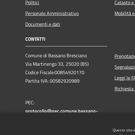
Politici
Catasto e
Personale Amministrativo
Mobilità e
Documenti e dati
CONTATTI
Comune di Bassano Bresciano
Prenotaz
Via Martinengo 33, 25020 (BS)
Segnalazi
Codice Fiscale:00854920170
Leggi le 
Partita IVA: 00582920989
Richiesta
PEC:
protocollo@pec.comune.bassano-
bresciano.bs.it
Centralino Unico: +39 030 9935112
Questo sito 