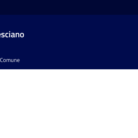
esciano
il Comune