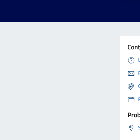
Cont
Prob