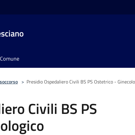
esciano
il Comune
 soccorso
>
Presidio Ospedaliero Civili BS PS Ostetrico - Ginecol
iero Civili BS PS
cologico