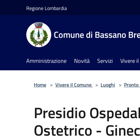
Salta al contenuto principale
Regione Lombardia
Comune di Bassano Br
Amministrazione
Novità
Servizi
Vivere 
Home
>
Vivere il Comune
>
Luoghi
>
Pronto
Presidio Ospedal
Ostetrico - Gine