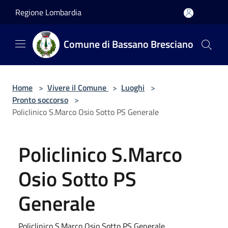
Salta al contenuto principale
Regione Lombardia
Comune di Bassano Bresciano
Home
>
Vivere il Comune
>
Luoghi
>
Pronto soccorso
>
Policlinico S.Marco Osio Sotto PS Generale
Policlinico S.Marco
Osio Sotto PS
Generale
Policlinico S.Marco Osio Sotto PS Generale