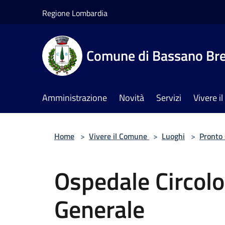
Salta al contenuto principale
Regione Lombardia
Comune di Bassano Br
Amministrazione
Novità
Servizi
Vivere 
Home
>
Vivere il Comune
>
Luoghi
>
Pronto
Ospedale Circolo
Generale