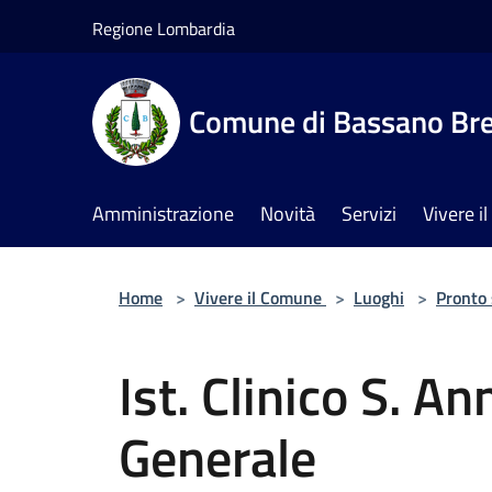
Salta al contenuto principale
Regione Lombardia
Comune di Bassano Br
Amministrazione
Novità
Servizi
Vivere 
Home
>
Vivere il Comune
>
Luoghi
>
Pronto
Ist. Clinico S. A
Generale