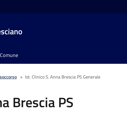
esciano
il Comune
 soccorso
>
Ist. Clinico S. Anna Brescia PS Generale
nna Brescia PS