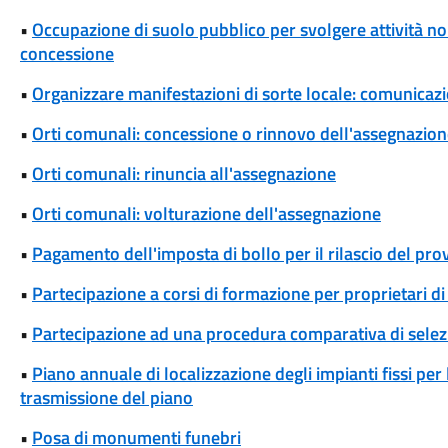
•
Occupazione di suolo pubblico per svolgere attività non 
concessione
•
Organizzare manifestazioni di sorte locale: comunicaz
•
Orti comunali: concessione o rinnovo dell'assegnazio
•
Orti comunali: rinuncia all'assegnazione
•
Orti comunali: volturazione dell'assegnazione
•
Pagamento dell'imposta di bollo per il rilascio del pr
•
Partecipazione a corsi di formazione per proprietari di
•
Partecipazione ad una procedura comparativa di selez
•
Piano annuale di localizzazione degli impianti fissi per
trasmissione del piano
•
Posa di monumenti funebri