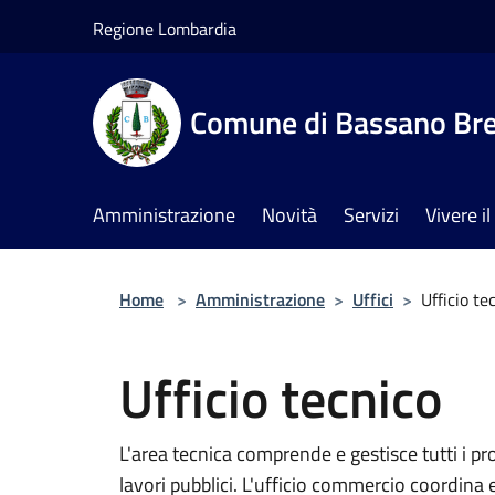
Salta al contenuto principale
Regione Lombardia
Comune di Bassano Br
Amministrazione
Novità
Servizi
Vivere 
Home
>
Amministrazione
>
Uffici
>
Ufficio te
Ufficio tecnico
L'area tecnica comprende e gestisce tutti i pro
lavori pubblici. L'ufficio commercio coordina 