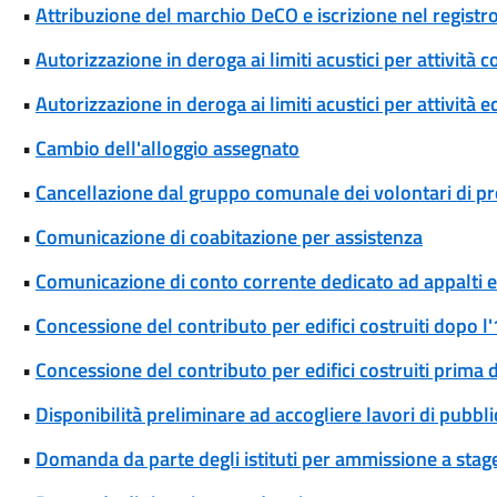
•
Attribuzione del marchio DeCO e iscrizione nel registr
•
Autorizzazione in deroga ai limiti acustici per attivi
•
Autorizzazione in deroga ai limiti acustici per attività 
•
Cambio dell'alloggio assegnato
•
Cancellazione dal gruppo comunale dei volontari di pro
•
Comunicazione di coabitazione per assistenza
•
Comunicazione di conto corrente dedicato ad appalti
•
Concessione del contributo per edifici costruiti dopo 
•
Concessione del contributo per edifici costruiti prima
•
Disponibilità preliminare ad accogliere lavori di pubblic
•
Domanda da parte degli istituti per ammissione a stage