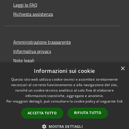
Leggi le FAQ
Richiesta assistenza
Amministrazione trasparente
Informativa privacy
Note legali
×
Dichiarazione di accessibilità
Informazioni sui cookie
Questo sito web utilizza cookie tecnici e assimilati strettamente
necessari al corretto funzionamento e alla navigazione del sito,
nonché un cookie tecnico analitico al solo fine di elaborare
informazioni statistiche, aggregate e anonime.
RSS
Copyright © 2026 • Comune di
Per maggiori dettagli, può consultare la cookie policy al seguente
link
Accessibilità
Bassano Bresciano • Powered
Privacy
Municipium
Accesso
by
•
RIFIUTA TUTTO
ACCETTA TUTTO
Cookie
redazione
Mappa del sito
MOSTRA DETTAGLI