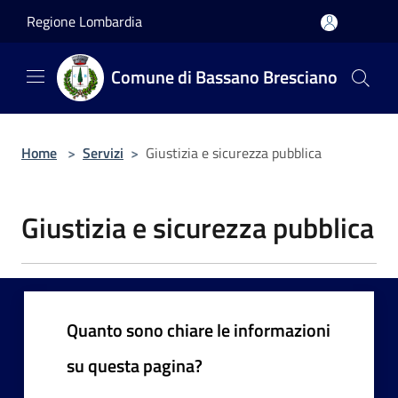
Salta al contenuto principale
Regione Lombardia
Comune di Bassano Bresciano
Home
>
Servizi
>
Giustizia e sicurezza pubblica
Giustizia e sicurezza pubblica
Quanto sono chiare le informazioni
su questa pagina?