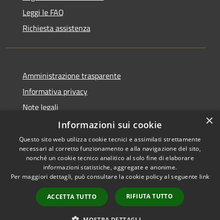
Leggi le FAQ
Richiesta assistenza
Amministrazione trasparente
Informativa privacy
Note legali
×
Dichiarazione di accessibilità
Informazioni sui cookie
Questo sito web utilizza cookie tecnici e assimilati strettamente
necessari al corretto funzionamento e alla navigazione del sito,
nonché un cookie tecnico analitico al solo fine di elaborare
informazioni statistiche, aggregate e anonime.
RSS
Copyright © 2026 • Comune di
Per maggiori dettagli, può consultare la cookie policy al seguente
link
Accessibilità
Bassano Bresciano • Powered
Privacy
Municipium
Accesso
by
•
RIFIUTA TUTTO
ACCETTA TUTTO
Cookie
redazione
Mappa del sito
MOSTRA DETTAGLI