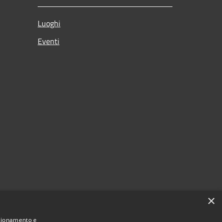
Luoghi
Eventi
×
nzionamento e