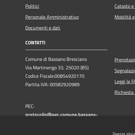
Politici
Catasto e
Personale Amministrativo
Mobilità e
Documenti e dati
CONTATTI
Comune di Bassano Bresciano
Prenotaz
Via Martinengo 33, 25020 (BS)
Segnalazi
Codice Fiscale:00854920170
Leggi le 
Partita IVA: 00582920989
Richiesta
PEC:
protocollo@pec.comune.bassano-
bresciano.bs.it
Centralino Unico: +39 030 9935112
Questo sito 