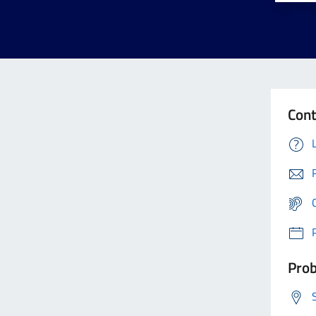
Cont
Prob