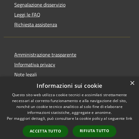
Segnalazione disservizio
Leggi le FAQ
Richiesta assistenza
Amministrazione trasparente
Informativa privacy
Note legali
×
Dichiarazione di accessibilità
Informazioni sui cookie
Questo sito web utilizza cookie tecnici e assimilati strettamente
necessari al corretto funzionamento e alla navigazione del sito,
nonché un cookie tecnico analitico al solo fine di elaborare
informazioni statistiche, aggregate e anonime.
RSS
Copyright © 2026 • Comune di
Per maggiori dettagli, può consultare la cookie policy al seguente
link
Accessibilità
Bassano Bresciano • Powered
Privacy
Municipium
Accesso
by
•
RIFIUTA TUTTO
ACCETTA TUTTO
Cookie
redazione