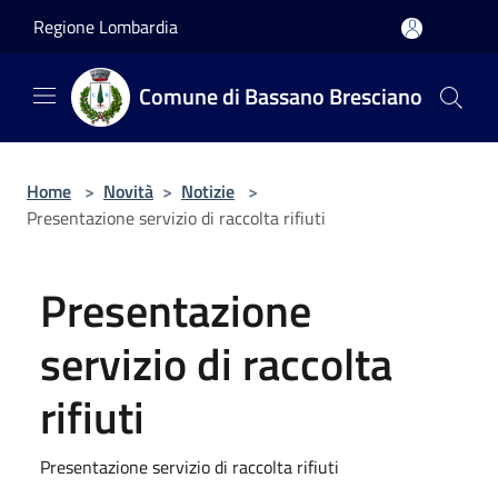
Salta al contenuto principale
Regione Lombardia
Comune di Bassano Bresciano
Home
>
Novità
>
Notizie
>
Presentazione servizio di raccolta rifiuti
Presentazione
servizio di raccolta
rifiuti
Presentazione servizio di raccolta rifiuti