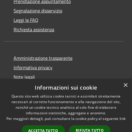
Prenotazione appuntamento
Segnalazione disservizio
Leggi le FAQ
Richiesta assistenza
Amministrazione trasparente
Informativa privacy
Note legali
×
Dichiarazione di accessibilità
Informazioni sui cookie
Questo sito web utilizza cookie tecnici e assimilati strettamente
necessari al corretto funzionamento e alla navigazione del sito,
nonché un cookie tecnico analitico al solo fine di elaborare
informazioni statistiche, aggregate e anonime.
RSS
Copyright © 2026 • Comune di
Per maggiori dettagli, può consultare la cookie policy al seguente
link
Accessibilità
Bassano Bresciano • Powered
Privacy
Municipium
Accesso
by
•
RIFIUTA TUTTO
ACCETTA TUTTO